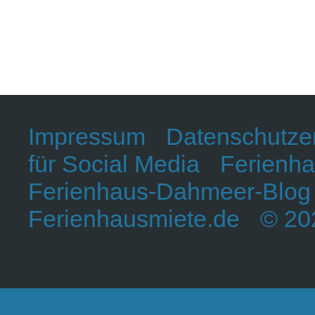
Impressum
Datenschutze
für Social Media
Ferienha
Ferienhaus-Dahmeer-Blog
Ferienhausmiete.de
© 202