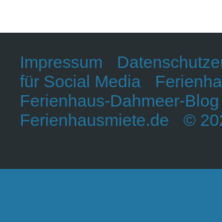
Impressum
Datenschutze
für Social Media
Ferienha
Ferienhaus-Dahmeer-Blog
Ferienhausmiete.de
© 202